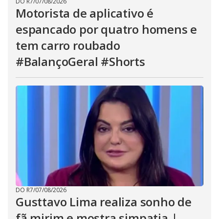
DO R7
/
07/08/2026
Motorista de aplicativo é
espancado por quatro homens e
tem carro roubado
#BalançoGeral #Shorts
DO R7
/
07/08/2026
Gusttavo Lima realiza sonho de
fã mirim e mostra simpatia |