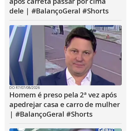
após carreta passar por cima
dele | #BalançoGeral #Shorts
DO R7
/
07/08/2026
Homem é preso pela 2ª vez após
apedrejar casa e carro de mulher
| #BalançoGeral #Shorts