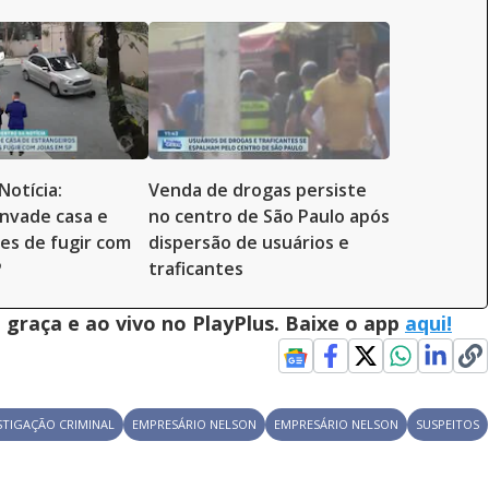
Notícia:
Venda de drogas persiste
invade casa e
no centro de São Paulo após
es de fugir com
dispersão de usuários e
P
traficantes
graça e ao vivo no PlayPlus. Baixe o app
aqui!
STIGAÇÃO CRIMINAL
EMPRESÁRIO NELSON
EMPRESÁRIO NELSON
SUSPEITOS