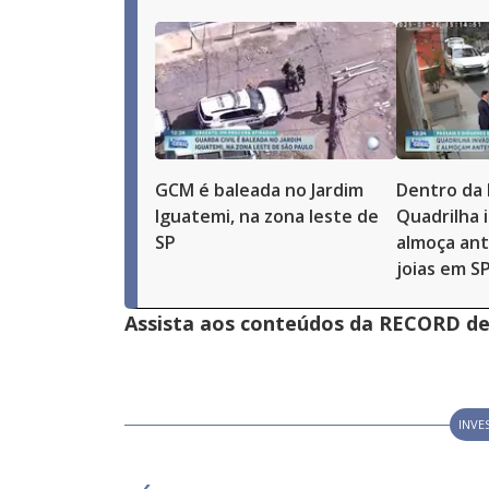
GCM é baleada no Jardim
Dentro da 
Iguatemi, na zona leste de
Quadrilha 
SP
almoça ant
joias em S
Assista aos conteúdos da RECORD de 
INVE