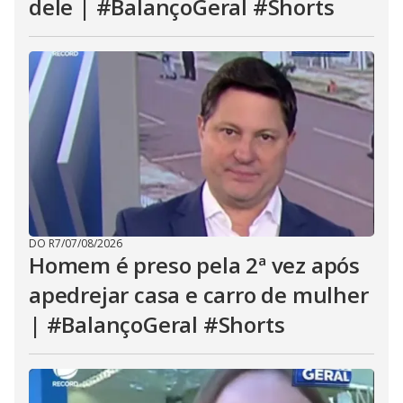
dele | #BalançoGeral #Shorts
DO R7
/
07/08/2026
Homem é preso pela 2ª vez após
apedrejar casa e carro de mulher
| #BalançoGeral #Shorts