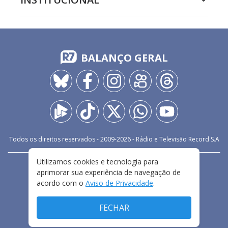
BALANÇO GERAL
Todos os direitos reservados - 2009-
2026
- Rádio e Televisão Record S.A
Utilizamos cookies e tecnologia para
CARREIRA
FALE CONOSCO
PRIVACIDADE
aprimorar sua experiência de navegação de
TERMOS E CONDIÇÕES DE USO
acordo com o
Aviso de Privacidade
.
FECHAR