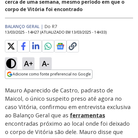
cerca de uma semana, mesmo período em que o
corpo de Vitória foi encontrado
BALANÇO GERAL
|
Do R7
13/03/2025 - 14H27
(ATUALIZADO EM
13/03/2025 - 14H33
)
A+
A-
Loaded
:
9.66%
Adicione como fonte preferencial no Google
Subtitles
Ativar
Som
Opens in new window
Mauro Aparecido de Castro, padrasto de
Maicol, o único suspeito preso até agora no
caso Vitória, confirmou em entrevista exclusiva
ao Balanço Geral que as
ferramentas
encontradas próximo ao local onde foi deixado
o corpo de Vitória são dele. Mauro disse que