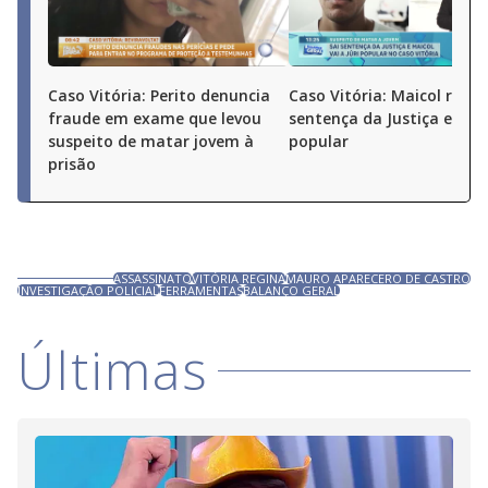
Caso Vitória: Perito denuncia
Caso Vitória: Maicol receb
fraude em exame que levou
sentença da Justiça e vai a
suspeito de matar jovem à
popular
prisão
ASSASSINATO
VITÓRIA REGINA
MAURO APARECERO DE CASTRO
INVESTIGAÇÃO POLICIAL
FERRAMENTAS
BALANÇO GERAL
Últimas