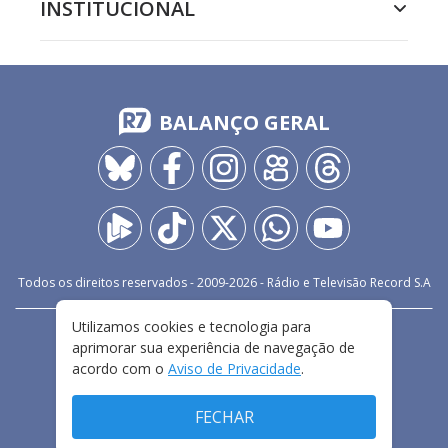
INSTITUCIONAL
BALANÇO GERAL
Todos os direitos reservados - 2009-
2026
- Rádio e Televisão Record S.A
Utilizamos cookies e tecnologia para
CARREIRA
FALE CONOSCO
PRIVACIDADE
aprimorar sua experiência de navegação de
TERMOS E CONDIÇÕES DE USO
acordo com o
Aviso de Privacidade
.
FECHAR