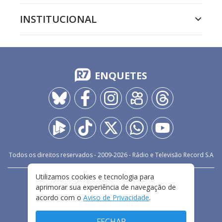
INSTITUCIONAL
ENQUETES
Todos os direitos reservados - 2009-
2026
- Rádio e Televisão Record S.A
Utilizamos cookies e tecnologia para
CARREIRA
FALE CONOSCO
PRIVACIDADE
aprimorar sua experiência de navegação de
TERMOS E CONDIÇÕES DE USO
acordo com o
Aviso de Privacidade
.
FECHAR