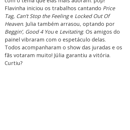
com o tema que elas mais adoram: pop!
Flavinha iniciou os trabalhos cantando
Price
Tag, Can’t Stop the Feeling
e
Locked Out Of
Heaven
. Julia também arrasou, optando por
Beggin’, Good 4 You
e
Levitating
. Os amigos do
painel vibraram com o espetáculo delas.
Todos acompanharam o show das juradas e os
fãs votaram muito! Júlia garantiu a vitória.
Curtiu?