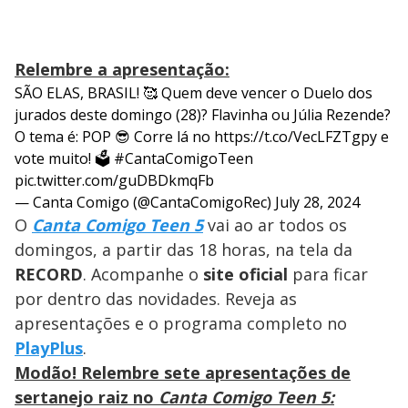
Relembre a apresentação:
SÃO ELAS, BRASIL! 🥰 Quem deve vencer o Duelo dos
jurados deste domingo (28)? Flavinha ou Júlia Rezende?
O tema é: POP 😎 Corre lá no
https://t.co/VecLFZTgpy
e
vote muito! 🗳
#CantaComigoTeen
pic.twitter.com/guDBDkmqFb
— Canta Comigo (@CantaComigoRec)
July 28, 2024
O
Canta Comigo Teen 5
vai ao ar todos os
domingos, a partir das 18 horas, na tela da
RECORD
. Acompanhe o
site oficial
para ficar
por dentro das novidades. Reveja as
apresentações e o programa completo no
PlayPlus
.
Modão! Relembre sete apresentações de
sertanejo raiz no
Canta Comigo Teen 5: