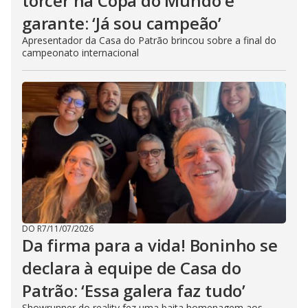
torcer na Copa do Mundo e
garante: ‘Já sou campeão’
Apresentador da Casa do Patrão brincou sobre a final do
campeonato internacional
DO R7
/
11/07/2026
Da firma para a vida! Boninho se
declara à equipe de Casa do
Patrão: ‘Essa galera faz tudo’
Showrunner do reality fez uma baita homenagem aos