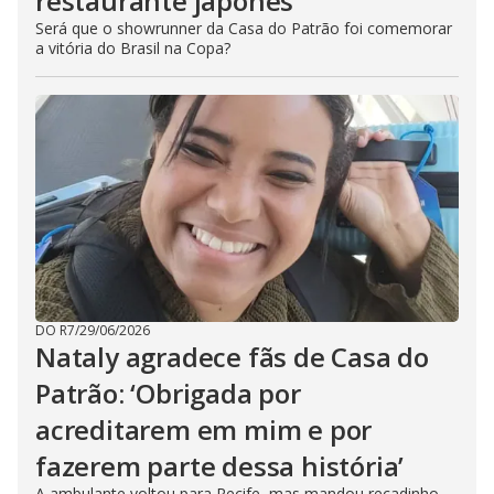
restaurante japonês
Será que o showrunner da Casa do Patrão foi comemorar
a vitória do Brasil na Copa?
DO R7
/
29/06/2026
Nataly agradece fãs de Casa do
Patrão: ‘Obrigada por
acreditarem em mim e por
fazerem parte dessa história’
A ambulante voltou para Recife, mas mandou recadinho