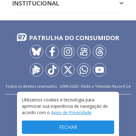
INSTITUCIONAL
PATRULHA DO CONSUMIDOR
Todos os direitos reservados - 2009-
2026
- Rádio e Televisão Record S.A
Utilizamos cookies e tecnologia para
CARREIRA
FALE CONOSCO
PRIVACIDADE
aprimorar sua experiência de navegação de
TERMOS E CONDIÇÕES DE USO
acordo com o
Aviso de Privacidade
.
FECHAR