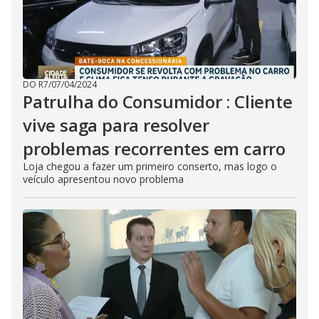
u
t
t
o
n
.
DO R7
/
07/04/2024
Patrulha do Consumidor : Cliente
vive saga para resolver
problemas recorrentes em carro
Loja chegou a fazer um primeiro conserto, mas logo o
veículo apresentou novo problema