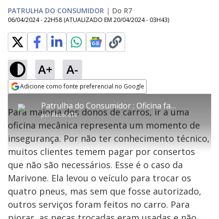
PATRULHA DO CONSUMIDOR
|
Do R7
06/04/2024 - 22H58
(ATUALIZADO EM
20/04/2024 - 03H43
)
A+
A-
error_outline
Adicione como fonte preferencial no Google
OK
T
T
Opens in new window
Patrulha do Consumidor : Oficina faz serviços não autorizados em carro
h
O vídeo não está disponível ou não é
Oops! Algo deu errado
h
C
Para maioria dos donos de carros, ir a uma
i
por
RecordTV
i
suportado pelo seu browser
s
l
Por favor, recarregue a página.
oficina mecânica representa um momento de
i
s
Código do Erro:
MEDIA_ERR_SRC_NOT_SUPPORTED
o
s
i
insegurança. Por não ter conhecimento técnico,
a
s
Recarregar
s
m
muitos clientes temem pagar por consertos
e
o
a
d
M
m
que não são necessários. Esse é o caso da
a
o
o
l
Marivone. Ela levou o veículo para trocar os
w
d
d
i
quatro pneus, mas sem que fosse autorizado,
a
a
n
l
d
l
outros serviços foram feitos no carro. Para
o
w
D
w
piorar, as peças trocadas eram usadas e não