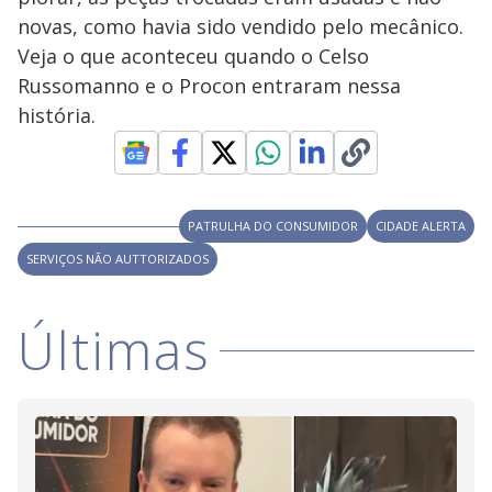
i
.
i
n
T
novas, como havia sido vendido pelo mecânico.
a
h
d
i
Veja o que aconteceu quando o Celso
l
o
s
o
m
Russomanno e o Procon entraram nessa
w
o
g
.
história.
d
a
l
c
a
n
b
e
PATRULHA DO CONSUMIDOR
CIDADE ALERTA
c
l
SERVIÇOS NÃO AUTTORIZADOS
o
s
e
d
Últimas
b
y
p
r
e
s
s
i
n
g
t