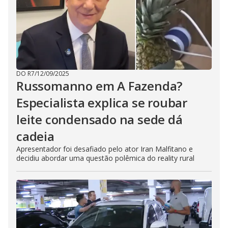
h
e
E
s
c
a
p
e
k
e
y
DO R7
/
12/09/2025
o
Russomanno em A Fazenda?
r
a
Especialista explica se roubar
c
t
leite condensado na sede dá
i
v
a
cadeia
t
i
Apresentador foi desafiado pelo ator Iran Malfitano e
n
decidiu abordar uma questão polêmica do reality rural
g
t
h
e
c
l
o
s
e
b