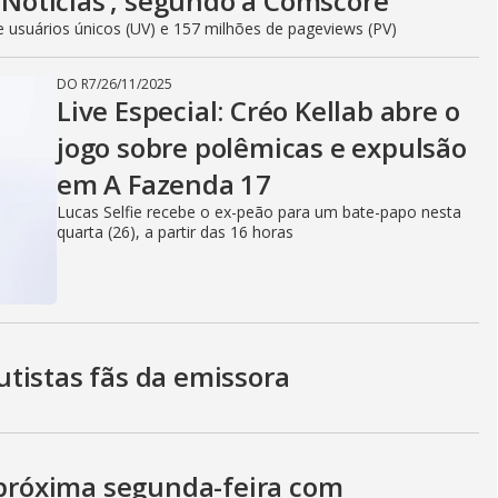
o
 ‘Notícias’, segundo a Comscore
e usuários únicos (UV) e 157 milhões de pageviews (PV)
DO R7
/
26/11/2025
Live Especial: Créo Kellab abre o
jogo sobre polêmicas e expulsão
em A Fazenda 17
Lucas Selfie recebe o ex-peão para um bate-papo nesta
quarta (26), a partir das 16 horas
tistas fãs da emissora
a próxima segunda-feira com