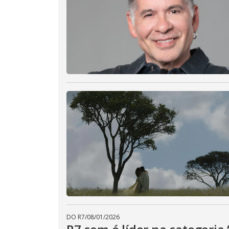
M
u
d
o
DO R7
/
08/01/2026