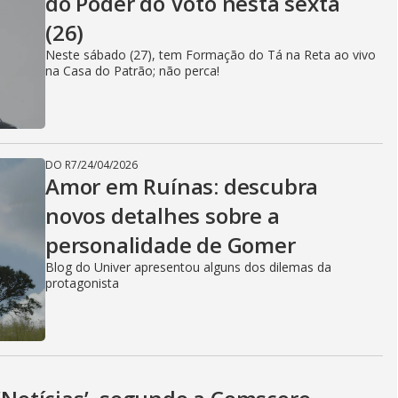
do Poder do Voto nesta sexta
m
y
(26)
e
Neste sábado (27), tem Formação do Tá na Reta ao vivo
na Casa do Patrão; não perca!
V
i
DO R7
/
24/04/2026
Amor em Ruínas: descubra
novos detalhes sobre a
d
personalidade de Gomer
Blog do Univer apresentou alguns dos dilemas da
protagonista
e