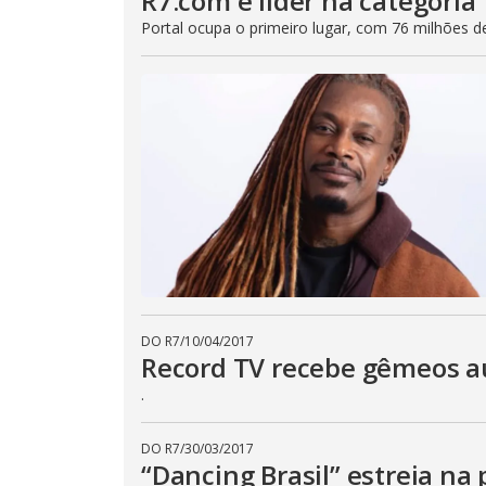
R7.com é líder na categoria
Portal ocupa o primeiro lugar, com 76 milhões d
DO R7
/
10/04/2017
Record TV recebe gêmeos au
.
DO R7
/
30/03/2017
“Dancing Brasil” estreia n