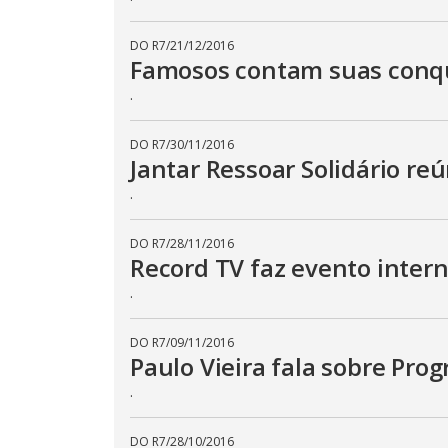
DO R7
/
21/12/2016
Famosos contam suas conqu
.
DO R7
/
30/11/2016
Jantar Ressoar Solidário r
.
DO R7
/
28/11/2016
Record TV faz evento inter
.
DO R7
/
09/11/2016
Paulo Vieira fala sobre Pro
.
DO R7
/
28/10/2016