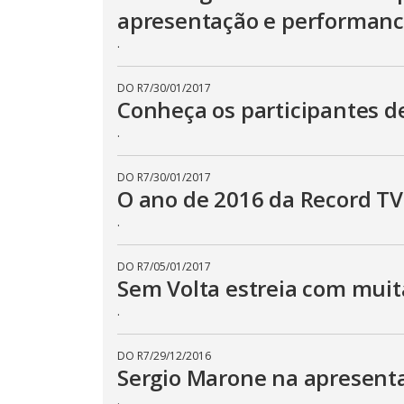
apresentação e performan
.
DO R7
/
30/01/2017
Conheça os participantes d
.
DO R7
/
30/01/2017
O ano de 2016 da Record TV
.
DO R7
/
05/01/2017
Sem Volta estreia com muit
.
DO R7
/
29/12/2016
Sergio Marone na apresent
.