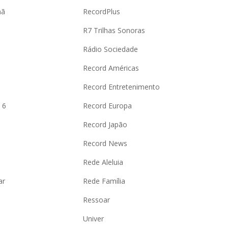
hã
RecordPlus
R7 Trilhas Sonoras
Rádio Sociedade
Record Américas
o
Record Entretenimento
 6
Record Europa
Record Japão
Record News
Rede Aleluia
ar
Rede Família
Ressoar
Univer