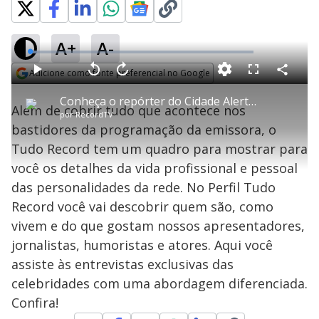
A+
A-
L
o
a
Adicione como fonte preferencial no Google
d
C
P
V
A
P
F
e
o
l
o
v
u
Opens in new window
d
m
a
l
a
l
:
Conheça o repórter do Cidade Alerta Bruno Peruca
p
y
t
n
l
3
Além de cobrir tudo que acontece nos
a
a
ç
s
.
por
RecordTV
r
r
a
c
2
t
1
r
l
r
8
bastidores da programação da emissora, o
i
0
1
e
%
l
s
0
e
h
Tudo Record tem um quadro para mostrar para
e
s
n
a
g
e
r
u
g
você os detalhes da vida profissional e pessoal
n
u
a
d
n
o
d
das personalidades da rede. No Perfil Tudo
s
o
s
Record você vai descobrir quem são, como
y
vivem e do que gostam nossos apresentadores,
jornalistas, humoristas e atores. Aqui você
M
V
u
d
assiste às entrevistas exclusivas das
o
celebridades com uma abordagem diferenciada.
Confira!