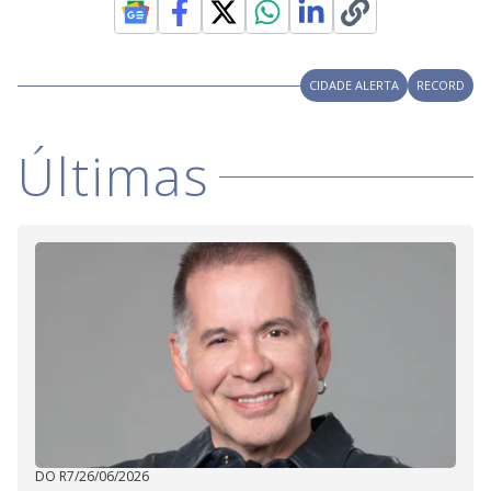
i
d
CIDADE ALERTA
RECORD
e
Últimas
o
DO R7
/
26/06/2026