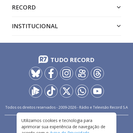
RECORD
INSTITUCIONAL
TUDO RECORD
Todos os direitos reservados - 2009-
2026
- Rádio e Televisão Record S.A
Utilizamos cookies e tecnologia para
CARREIRA
FALE CONOSCO
PRIVACIDADE
aprimorar sua experiência de navegação de
TERMOS E CONDIÇÕES DE USO
acordo com o
Aviso de Privacidade
.