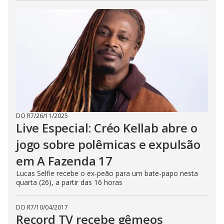
DO R7
/
26/11/2025
Live Especial: Créo Kellab abre o
jogo sobre polêmicas e expulsão
em A Fazenda 17
Lucas Selfie recebe o ex-peão para um bate-papo nesta
quarta (26), a partir das 16 horas
DO R7
/
10/04/2017
Record TV recebe gêmeos