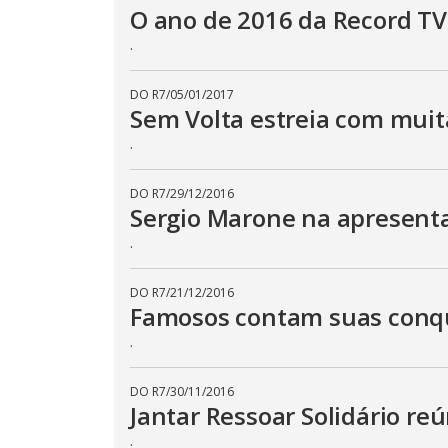
O ano de 2016 da Record TV
.
DO R7
/
05/01/2017
Sem Volta estreia com muit
.
DO R7
/
29/12/2016
Sergio Marone na apresent
.
DO R7
/
21/12/2016
Famosos contam suas conqu
.
DO R7
/
30/11/2016
Jantar Ressoar Solidário r
.