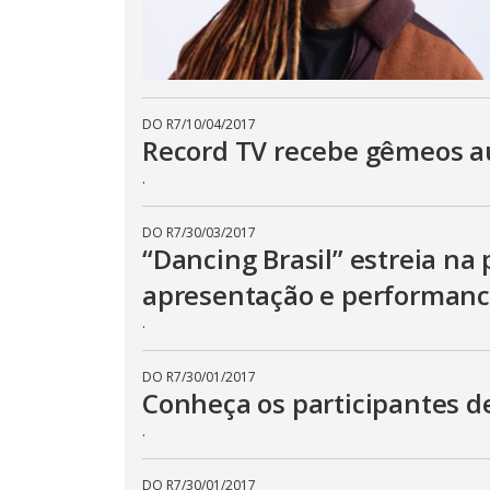
DO R7
/
10/04/2017
Record TV recebe gêmeos au
.
DO R7
/
30/03/2017
“Dancing Brasil” estreia n
apresentação e performan
.
DO R7
/
30/01/2017
Conheça os participantes d
.
DO R7
/
30/01/2017