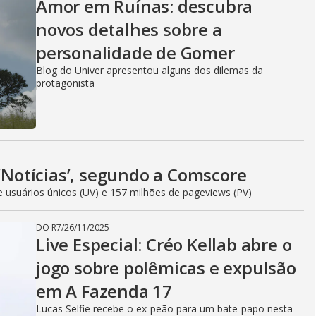
e
Amor em Ruínas: descubra
novos detalhes sobre a
o
personalidade de Gomer
Blog do Univer apresentou alguns dos dilemas da
protagonista
 ‘Notícias’, segundo a Comscore
e usuários únicos (UV) e 157 milhões de pageviews (PV)
DO R7
/
26/11/2025
Live Especial: Créo Kellab abre o
jogo sobre polêmicas e expulsão
em A Fazenda 17
Lucas Selfie recebe o ex-peão para um bate-papo nesta