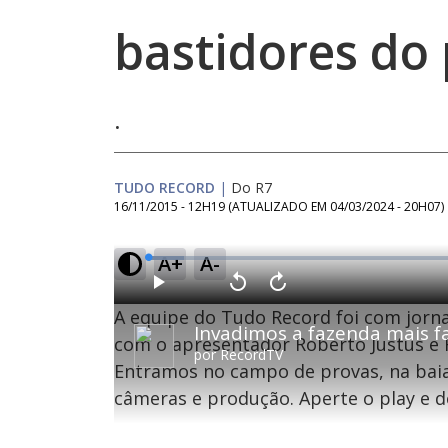
bastidores do
.
TUDO RECORD
|
Do R7
16/11/2015 - 12H19
(ATUALIZADO EM
04/03/2024 - 20H07
)
A+
A-
L
o
a
d
P
V
A
e
l
o
v
d
A equipe do Tudo Record foi com jornal
a
l
a
:
y
t
n
5
a
ç
com o apresentador Roberto Justus e R
.
r
a
4
por
RecordTV
1
r
0
Entramos no campo de provas, na baia 
0
1
%
s
0
e
s
câmeras e produção. Aperte o play e d
g
e
u
g
n
u
d
n
o
d