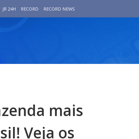
JR 24H
RECORD
RECORD NEWS
azenda mais
il! Veja os