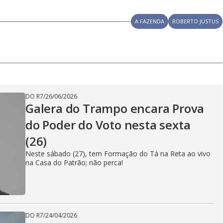
u
g
a
a
r
d
e
e
T
A FAZENDA
ROBERTO JUSTUS
i
m
y
e
V
DO R7
/
26/06/2026
Galera do Trampo encara Prova
do Poder do Voto nesta sexta
i
(26)
Neste sábado (27), tem Formação do Tá na Reta ao vivo
na Casa do Patrão; não perca!
d
DO R7
/
24/04/2026