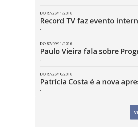
DO R7
/
28/11/2016
Record TV faz evento inter
.
DO R7
/
09/11/2016
Paulo Vieira fala sobre Pro
.
DO R7
/
28/10/2016
Patrícia Costa é a nova ap
.
V