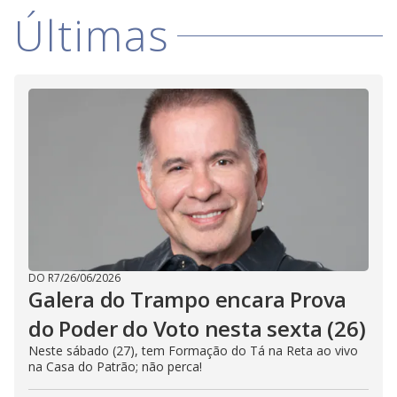
d
Últimas
e
o
DO R7
/
26/06/2026
Galera do Trampo encara Prova
do Poder do Voto nesta sexta (26)
Neste sábado (27), tem Formação do Tá na Reta ao vivo
na Casa do Patrão; não perca!