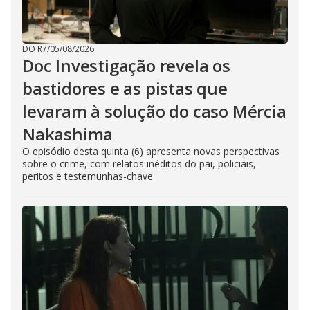
i
n
g
t
h
DO R7
/
05/08/2026
e
Doc Investigação revela os
E
s
bastidores e as pistas que
c
a
p
levaram à solução do caso Mércia
e
k
Nakashima
e
y
O episódio desta quinta (6) apresenta novas perspectivas
o
sobre o crime, com relatos inéditos do pai, policiais,
r
a
peritos e testemunhas-chave
c
t
i
v
a
t
i
n
g
t
h
e
c
l