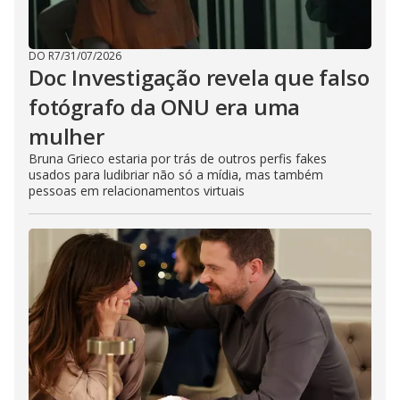
o
s
e
b
DO R7
/
31/07/2026
u
Doc Investigação revela que falso
t
t
o
fotógrafo da ONU era uma
n
.
mulher
Bruna Grieco estaria por trás de outros perfis fakes
usados para ludibriar não só a mídia, mas também
pessoas em relacionamentos virtuais