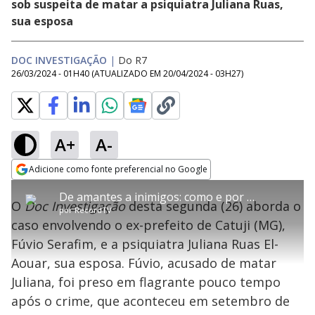
sob suspeita de matar a psiquiatra Juliana Ruas,
sua esposa
DOC INVESTIGAÇÃO
|
Do R7
26/03/2024 - 01H40
(ATUALIZADO EM
20/04/2024 - 03H27
)
A+
A-
error_outline
Adicione como fonte preferencial no Google
OK
T
T
Opens in new window
De amantes a inimigos: como e por que Fúvio Serafim matou sua esposa | Doc Investigação
h
O vídeo não está disponível ou não é
Oops! Algo deu errado
h
C
O
Doc Investigação
desta segunda (26) aborda o
i
por
RecordTV
i
suportado pelo seu browser
s
l
Por favor, recarregue a página.
caso envolvendo o ex-prefeito de Catuji (MG),
i
s
Código do Erro:
MEDIA_ERR_SRC_NOT_SUPPORTED
o
s
i
Fúvio Serafim, e a psiquiatra Juliana Ruas El-
a
s
Recarregar
s
m
Aouar, sua esposa. Fúvio, acusado de matar
e
o
a
d
M
m
Juliana, foi preso em flagrante pouco tempo
a
o
o
l
após o crime, que aconteceu em setembro de
w
d
d
i