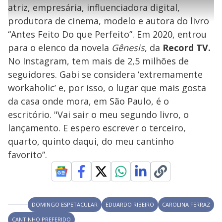
l
s
0
e
h
atriz, empresária, influenciadora digital,
e
s
n
a
g
e
r
u
g
produtora de cinema, modelo e autora do livro
n
u
a
d
n
o
d
“Antes Feito Do que Perfeito”. Em 2020, entrou
s
o
s
para o elenco da novela
Gênesis
, da
Record TV.
y
No Instagram, tem mais de 2,5 milhões de
seguidores. Gabi se considera ‘extremamente
M
V
u
d
workaholic’ e, por isso, o lugar que mais gosta
o
da casa onde mora, em São Paulo, é o
i
escritório. "Vai sair o meu segundo livro, o
lançamento. E espero escrever o terceiro,
quarto, quinto daqui, do meu cantinho
d
favorito”.
e
o
DOMINGO ESPETACULAR
EDUARDO RIBEIRO
CAROLINA FERRAZ
CANTINHO PREFERIDO