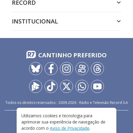
RECORD
INSTITUCIONAL
CANTINHO PREFERIDO
Todos os direitos reservados - 2009-
2026
- Rádio e Televisão Record S.A
Utilizamos cookies e tecnologia para
CARREIRA
FALE CONOSCO
PRIVACIDADE
aprimorar sua experiência de navegação de
TERMOS E CONDIÇÕES DE USO
acordo com o
Aviso de Privacidade
.