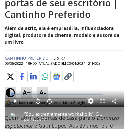
portas de seu escritório |
Cantinho Preferido
Além de atriz, ela é empresária, influenciadora
digital, produtora de cinema, modelo e autora de
um livro
CANTINHO PREFERIDO
|
Do R7
06/06/2022 - 19H00
(ATUALIZADO EM
20/04/2024 - 21H02
)
A+
A-
L
o
a
Adicione como fonte preferencial no Google
d
C
P
V
A
P
F
e
o
l
o
v
u
Opens in new window
d
m
a
l
a
l
:
“Sou extremamente workaholic”: Gabi Lopes, atriz de Gênesis , abre as portas de seu escritório | Cantinho Preferido
p
y
t
n
l
4
Quem abre as portas de casa para o
Domingo
a
a
ç
s
.
por
RecordTV
r
r
a
c
5
t
1
r
r
1
Espetacular
é Gabi Lopes. Aos 27 anos, ela é
i
0
1
e
%
l