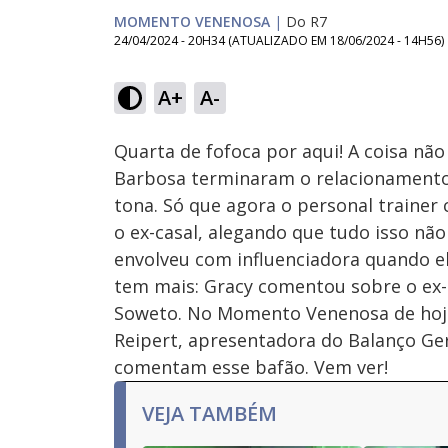
MOMENTO VENENOSA
|
Do R7
24/04/2024 - 20H34
(ATUALIZADO EM
18/06/2024 - 14H56
)
Loaded
:
26.87%
A+
A-
Ativar
Som
Quarta de fofoca por aqui! A coisa não
Barbosa terminaram o relacionamento 
tona. Só que agora o personal traine
o ex-casal, alegando que tudo isso nã
envolveu com influenciadora quando e
tem mais: Gracy comentou sobre o ex-
Soweto. No Momento Venenosa de hoje,
Reipert, apresentadora do Balanço Gera
comentam esse bafão. Vem ver!
VEJA TAMBÉM