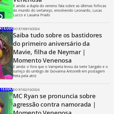
E ainda: a dupla do veneno fala sobre as últimas fofocas
do mundo do sertanejo, envolvendo Leonardo, Lucas
Lucco e Lauana Prado
DO R7
/
09/10/2024
Saiba tudo sobre os bastidores
do primeiro aniversário da
Mavie, filha de Neymar |
Momento Venenosa
E ainda: o fora que o Vampeta levou da Ivete Sangalo e o
sumiço do umbigo de Giovanna Antonelli em postagem
feita pela atriz
DO R7
/
02/10/2024
MC Ryan se pronuncia sobre
agressão contra namorada |
Momento Venenosa