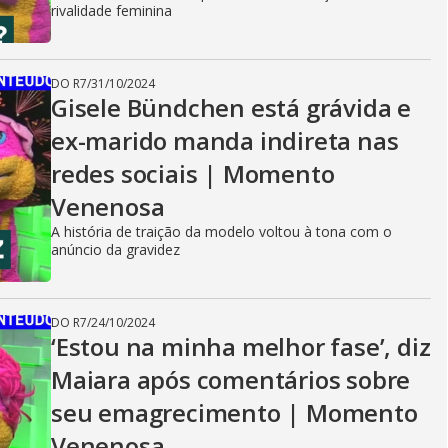
rivalidade feminina
DO R7
/
31/10/2024
Gisele Bündchen está grávida e
ex-marido manda indireta nas
redes sociais | Momento
Venenosa
A história de traição da modelo voltou à tona com o
anúncio da gravidez
DO R7
/
24/10/2024
‘Estou na minha melhor fase’, diz
Maiara após comentários sobre
seu emagrecimento | Momento
Venenosa