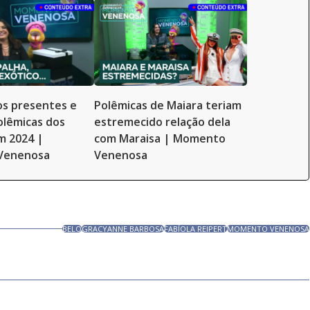
os presentes e
Polêmicas de Maiara teriam
olêmicas dos
estremecido relação dela
m 2024 |
com Maraisa | Momento
Venenosa
Venenosa
BELO
GRACYANNE BARBOSA
FABÍOLA REIPERT
MOMENTO VENENOSA