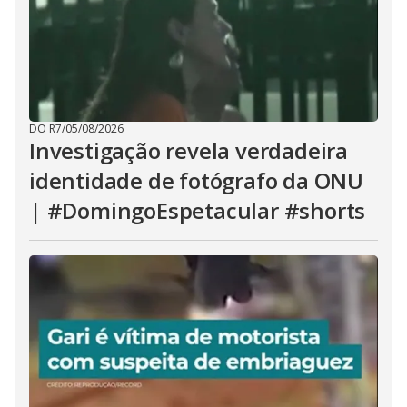
DO R7
/
05/08/2026
Investigação revela verdadeira
identidade de fotógrafo da ONU
| #DomingoEspetacular #shorts