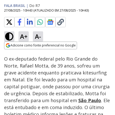
FALA BRASIL
|
Do R7
27/08/2025 - 10H43
(ATUALIZADO EM
27/08/2025 - 10H43
)
A+
A-
Loaded
:
100.00%
Adicione como fonte preferencial no Google
Subtitles
Ativar
Som
Opens in new window
Pai é acusado de
O ex-deputado federal pelo Rio Grande do
planejar morte do
próprio filho para
Norte, Rafael Motta, de 39 anos, sofreu um
não pagar herança
grave acidente enquanto praticava kitesurfing
em Goiás
em Natal. Ele foi levado para um hospital na
capital potiguar, onde passou por uma cirurgia
de urgência. Depois de estabilizado, Motta foi
transferido para um hospital em
São Paulo
. Ele
está entubado e em coma induzido. O último
boletim médico informa lesões e fraturas na