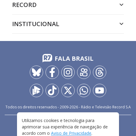
RECORD
INSTITUCIONAL
FALA BRASIL
Todos os direitos reservados - 2009-
2026
- Rádio e Televisão Record S.A
Utilizamos cookies e tecnologia para
CARREIRA
FALE CONOSCO
PRIVACIDADE
aprimorar sua experiência de navegação de
TERMOS E CONDIÇÕES DE USO
acordo com o
Aviso de Privacidade
.