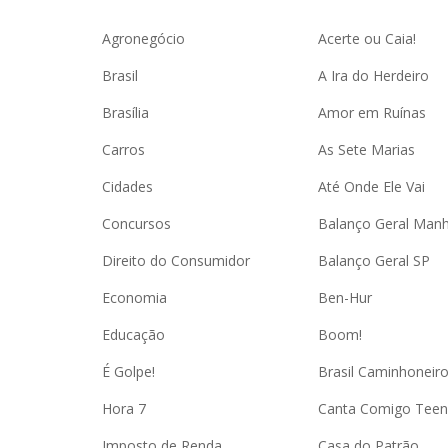
Agronegócio
Acerte ou Caia!
Brasil
A Ira do Herdeiro
Brasília
Amor em Ruínas
Carros
As Sete Marias
Cidades
Até Onde Ele Vai
Concursos
Balanço Geral Man
Direito do Consumidor
Balanço Geral SP
Economia
Ben-Hur
Educação
Boom!
É Golpe!
Brasil Caminhoneir
Hora 7
Canta Comigo Teen
Imposto de Renda
Casa do Patrão