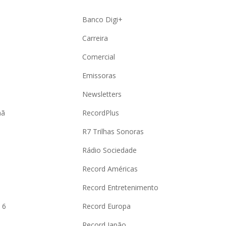
Banco Digi+
Carreira
Comercial
Emissoras
Newsletters
hã
RecordPlus
R7 Trilhas Sonoras
Rádio Sociedade
Record Américas
o
Record Entretenimento
 6
Record Europa
Record Japão