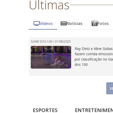
Últimas
Vídeos
Notícias
Fotos
GAME DOS 100 /
31/08/2025
Ray Diniz e Aline Golias
fazem corrida emocion
por classificação no G
dos 100
V
ESPORTES
ENTRETENIME