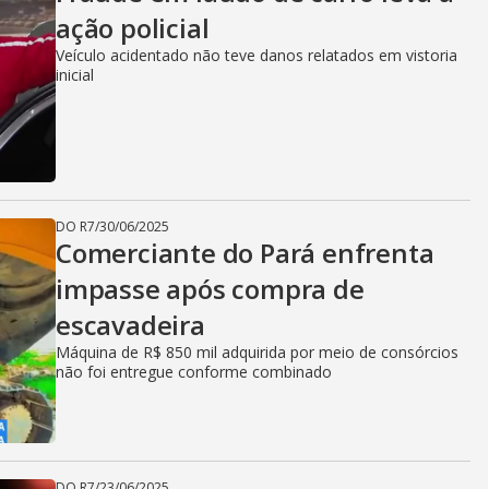
V
ação policial
Veículo acidentado não teve danos relatados em vistoria
i
inicial
d
DO R7
/
30/06/2025
e
Comerciante do Pará enfrenta
impasse após compra de
escavadeira
o
Máquina de R$ 850 mil adquirida por meio de consórcios
não foi entregue conforme combinado
DO R7
/
23/06/2025