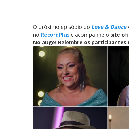
O próximo episódio do
Love & Dance
v
no
RecordPlus
e acompanhe o
site of
No auge! Relembre os participantes