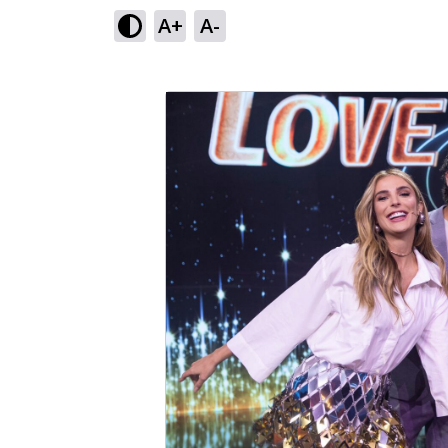
A+
A-