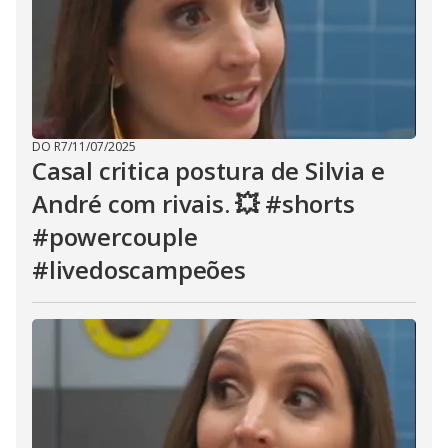
DO R7
/
11/07/2025
Casal critica postura de Silvia e
André com rivais. 💥 #shorts
#powercouple
#livedoscampeões