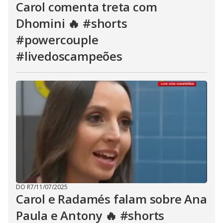
Carol comenta treta com
Dhomini 🔥 #shorts
#powercouple
#livedoscampeões
DO R7
/
11/07/2025
Carol e Radamés falam sobre Ana
Paula e Antony 🔥 #shorts