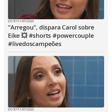
DO R7
/
11/07/2025
"Arregou", dispara Carol sobre
Eike 💥 #shorts #powercouple
#livedoscampeões
DO R7
/
11/07/2025