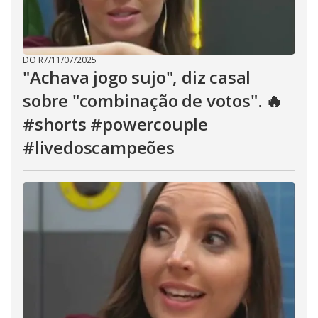
DO R7
/
11/07/2025
"Achava jogo sujo", diz casal
sobre "combinação de votos". 🔥
#shorts #powercouple
#livedoscampeões