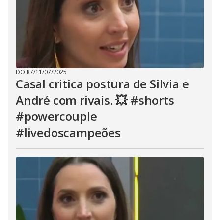
DO R7
/
11/07/2025
Casal critica postura de Silvia e
André com rivais. 💥 #shorts
#powercouple
#livedoscampeões