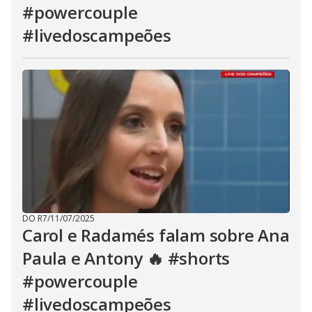
#powercouple
#livedoscampeões
DO R7
/
11/07/2025
Carol e Radamés falam sobre Ana
Paula e Antony 🔥 #shorts
#powercouple
#livedoscampeões