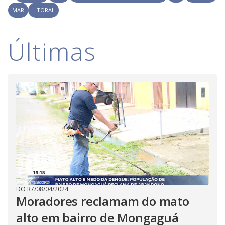
V
o
MAR
LITORAL
i
Últimas
d
e
o
DO R7
/
08/04/2024
Moradores reclamam do mato
alto em bairro de Mongaguá