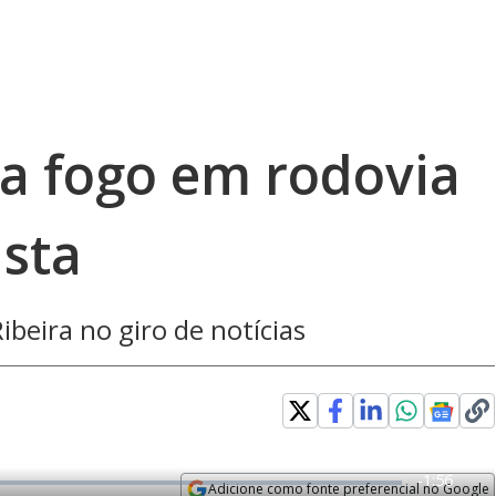
a fogo em rodovia
ista
ibeira no giro de notícias
R
-
1:56
Adicione como fonte preferencial no Google