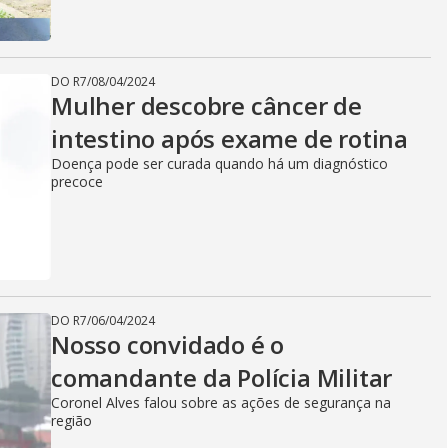
i
d
DO R7
/
08/04/2024
Mulher descobre câncer de
intestino após exame de rotina
e
Doença pode ser curada quando há um diagnóstico
precoce
o
DO R7
/
06/04/2024
Nosso convidado é o
comandante da Polícia Militar
Coronel Alves falou sobre as ações de segurança na
região