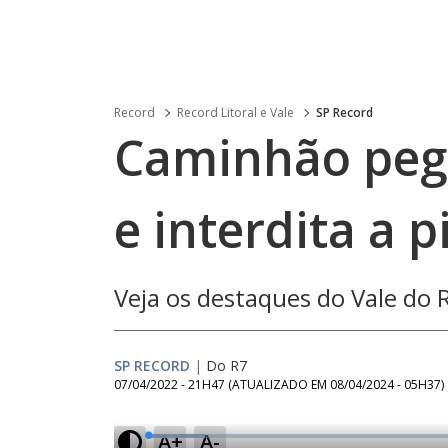
Record
Record Litoral e Vale
SP Record
Caminhão peg
e interdita a p
Veja os destaques do Vale do R
SP RECORD
|
Do R7
07/04/2022 - 21H47
(ATUALIZADO EM
08/04/2024 - 05H37
)
A+
A-
L