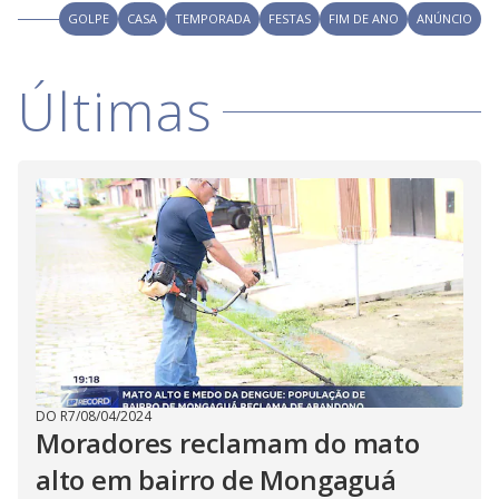
V
o
GOLPE
CASA
TEMPORADA
FESTAS
FIM DE ANO
ANÚNCIO
i
Últimas
d
e
o
DO R7
/
08/04/2024
Moradores reclamam do mato
alto em bairro de Mongaguá