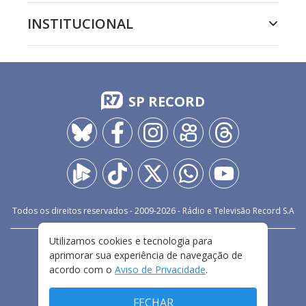
INSTITUCIONAL
SP RECORD
Todos os direitos reservados - 2009-
2026
- Rádio e Televisão Record S.A
Utilizamos cookies e tecnologia para
CARREIRA
FALE CONOSCO
PRIVACIDADE
aprimorar sua experiência de navegação de
TERMOS E CONDIÇÕES DE USO
acordo com o
Aviso de Privacidade
.
FECHAR