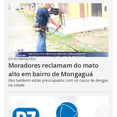
i
d
e
o
DO R7
/
08/04/2024
Moradores reclamam do mato
alto em bairro de Mongaguá
Eles também estão preocupados com os casos de dengue
na cidade