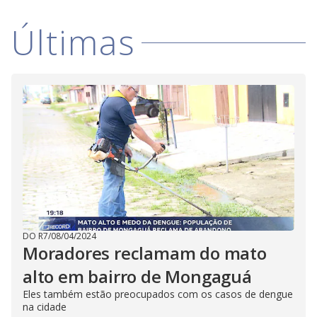
i
Últimas
d
e
o
DO R7
/
08/04/2024
Moradores reclamam do mato
alto em bairro de Mongaguá
Eles também estão preocupados com os casos de dengue
na cidade