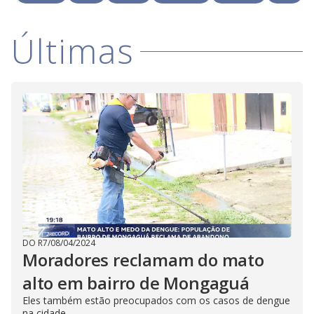
V
o
i
Últimas
d
e
o
DO R7
/
08/04/2024
Moradores reclamam do mato
alto em bairro de Mongaguá
Eles também estão preocupados com os casos de dengue
na cidade