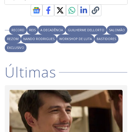
RECORD
REIS
A DECADÊNCIA
GUILHERME DELLORTO
SALOMÃO
REZOM
NANDO RODRIGUES
WORKSHOP DE LUTA
BASTIDORES
EXCLUSIVO
Últimas