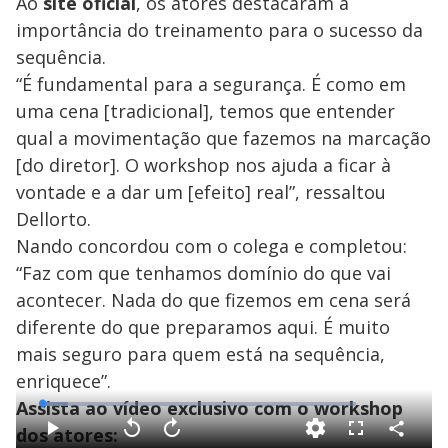
Ao
site oficial
, os atores destacaram a
importância do treinamento para o sucesso da
sequência.
“É fundamental para a segurança. É como em
uma cena [tradicional], temos que entender
qual a movimentação que fazemos na marcação
[do diretor]. O workshop nos ajuda a ficar à
vontade e a dar um [efeito] real”, ressaltou
Dellorto.
Nando concordou com o colega e completou:
“Faz com que tenhamos domínio do que vai
acontecer. Nada do que fizemos em cena será
diferente do que preparamos aqui. É muito
mais seguro para quem está na sequência,
enriquece”.
Assista ao vídeo exclusivo com o workshop
L
o
a
dos atores:
d
C
P
V
A
F
e