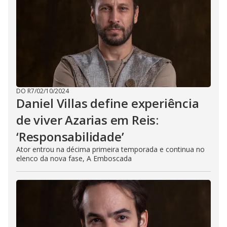
DO R7
/
02/10/2024
Daniel Villas define experiência
de viver Azarias em Reis:
‘Responsabilidade’
Ator entrou na décima primeira temporada e continua no
elenco da nova fase, A Emboscada