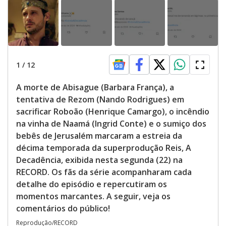
e
o
1
/
12
A morte de Abisague (Barbara França), a
tentativa de Rezom (Nando Rodrigues) em
sacrificar Roboão (Henrique Camargo), o incêndio
na vinha de Naamá (Ingrid Conte) e o sumiço dos
bebês de Jerusalém marcaram a estreia da
décima temporada da superprodução Reis, A
Decadência, exibida nesta segunda (22) na
RECORD. Os fãs da série acompanharam cada
detalhe do episódio e repercutiram os
momentos marcantes. A seguir, veja os
comentários do público!
Reprodução/RECORD