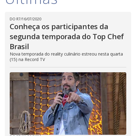
i
DO R7
/
16/07/2020
d
Conheça os participantes da
segunda temporada do Top Chef
e
Brasil
Nova temporada do reality culinário estreou nesta quarta
(15) na Record TV
o