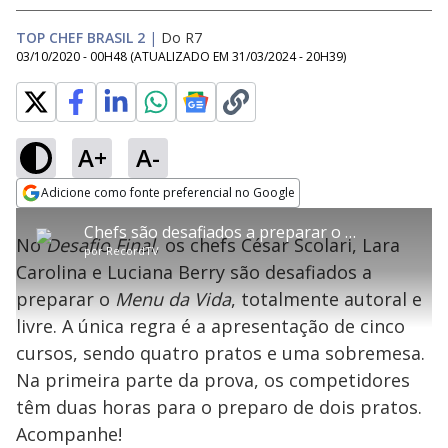
TOP CHEF BRASIL 2
|
Do R7
03/10/2020 - 00H48
(ATUALIZADO EM
31/03/2024 - 20H39
)
A+
A-
error_outline
Adicione como fonte preferencial no Google
OK
T
T
Opens in new window
Chefs são desafiados a preparar o Menu da Vida na grande final do Top Chef Brasil
h
O vídeo não está disponível ou não é
Oops! Algo deu errado
h
C
No
Desafio Final
, os chefs César Scolari, Lara
i
por
RecordTV
i
suportado pelo seu browser
s
l
Por favor, recarregue a página.
Carolina e Luciana Berry são desafiados a
i
s
Código do Erro:
MEDIA_ERR_SRC_NOT_SUPPORTED
o
s
i
preparar o
Menu da Vida
, totalmente autoral e
a
s
Recarregar
s
m
livre. A única regra é a apresentação de cinco
e
o
a
d
M
m
cursos, sendo quatro pratos e uma sobremesa.
a
o
o
l
Na primeira parte da prova, os competidores
w
d
d
i
têm duas horas para o preparo de dois pratos.
a
a
n
l
d
l
Acompanhe!
o
w