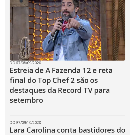
t
h
e
E
s
c
a
p
e
k
e
y
o
r
a
DO R7
/
08/09/2020
c
Estreia de A Fazenda 12 e reta
t
i
final do Top Chef 2 são os
v
a
t
destaques da Record TV para
i
n
setembro
g
t
.
h
e
c
l
DO R7
/
09/10/2020
o
Lara Carolina conta bastidores do
s
e