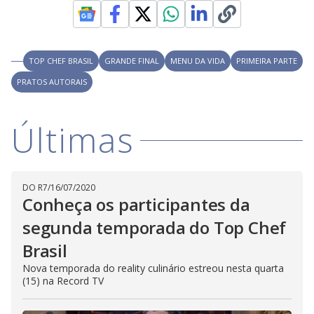
D
w
i
.
i
n
T
a
h
d
i
l
o
s
o
TOP CHEF BRASIL
GRANDE FINAL
MENU DA VIDA
PRIMEIRA PARTE
m
w
o
g
.
PRATOS AUTORAIS
d
a
l
c
a
Últimas
n
b
e
c
l
o
DO R7
/
16/07/2020
s
Conheça os participantes da
e
d
b
segunda temporada do Top Chef
y
p
Brasil
r
e
Nova temporada do reality culinário estreou nesta quarta
s
s
(15) na Record TV
i
n
g