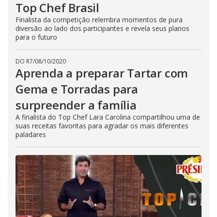
b
Top Chef Brasil
u
t
Finalista da competição relembra momentos de pura
t
diversão ao lado dos participantes e revela seus planos
o
para o futuro
n
.
DO R7
/
08/10/2020
Aprenda a preparar Tartar com
Gema e Torradas para
surpreender a família
A finalista do Top Chef Lara Carolina compartilhou uma de
suas receitas favoritas para agradar os mais diferentes
paladares