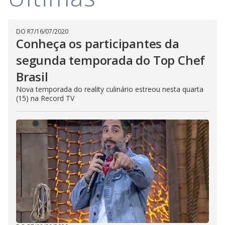
i
DO R7
/
16/07/2020
d
Conheça os participantes da
segunda temporada do Top Chef
e
Brasil
Nova temporada do reality culinário estreou nesta quarta
(15) na Record TV
o