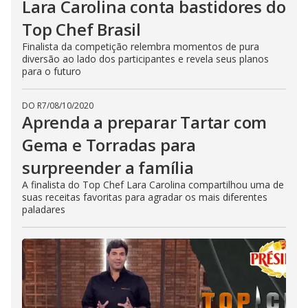
Lara Carolina conta bastidores do
b
u
t
Top Chef Brasil
t
o
Finalista da competição relembra momentos de pura
n
diversão ao lado dos participantes e revela seus planos
.
para o futuro
DO R7
/
08/10/2020
Aprenda a preparar Tartar com
Gema e Torradas para
surpreender a família
A finalista do Top Chef Lara Carolina compartilhou uma de
suas receitas favoritas para agradar os mais diferentes
paladares