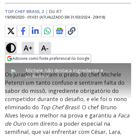
TOP CHEF BRASIL 2
|
Do R7
19/09/2020 - 01H31
(ATUALIZADO EM
31/03/2024 - 20H18
)
A+
A-
error_outline
Adicione como fonte preferencial no Google
OK
T
T
Opens in new window
Michele não destaca ingrediente e é o nono eliminado do Top Chef Brasil
h
O vídeo não está disponível ou não é
Oops! Algo deu errado
h
C
Os jurados acharam o prato do chef Michele
i
por
RecordTV
i
suportado pelo seu browser
s
l
Por favor, recarregue a página.
Petenzi um tanto confuso e sentiram falta do
i
s
Código do Erro:
MEDIA_ERR_SRC_NOT_SUPPORTED
o
s
i
sabor do missô, ingrediente obrigatório do
a
s
Recarregar
s
m
competidor durante o desafio, e ele foi o nono
e
o
a
d
M
m
eliminado do
Top Chef Brasil
. O chef Bruno
a
o
o
l
Alves levou a melhor na prova e garantiu a
Faca
w
d
d
i
de Ouro
com direito a poder especial na
a
a
n
l
d
l
semifinal, que vai enfrentar com César, Lara,
o
w