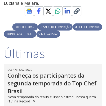
D
w
Luciana e Maiara.
i
.
i
n
T
a
h
d
i
l
o
s
o
m
w
o
g
.
TOP CHEF BRASIL
DESAFIO DE ELIMINAÇÃO
MICHELE ELIMINADO
d
a
BRUNO FACA DE OURO
SEMIFINALISTAS
l
c
a
n
b
Últimas
e
c
l
o
s
e
DO R7
/
16/07/2020
d
Conheça os participantes da
b
y
p
segunda temporada do Top Chef
r
e
Brasil
s
s
Nova temporada do reality culinário estreou nesta quarta
i
n
(15) na Record TV
g