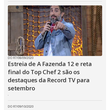
t
h
e
E
s
c
a
p
e
k
e
y
o
r
a
c
t
DO R7
/
08/09/2020
i
Estreia de A Fazenda 12 e reta
v
a
final do Top Chef 2 são os
t
i
n
destaques da Record TV para
g
t
setembro
h
e
.
c
l
o
s
DO R7
/
09/10/2020
e