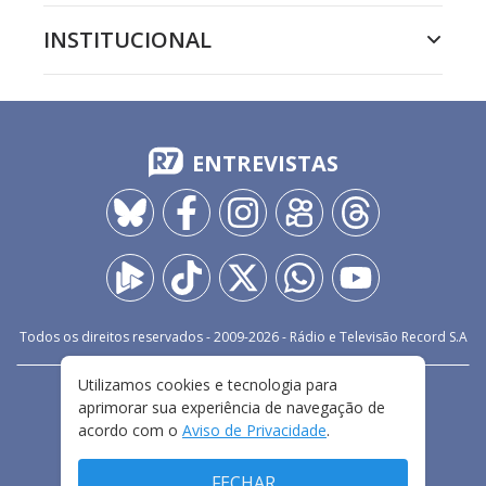
INSTITUCIONAL
ENTREVISTAS
Todos os direitos reservados - 2009-
2026
- Rádio e Televisão Record S.A
Utilizamos cookies e tecnologia para
CARREIRA
FALE CONOSCO
PRIVACIDADE
aprimorar sua experiência de navegação de
TERMOS E CONDIÇÕES DE USO
acordo com o
Aviso de Privacidade
.
FECHAR