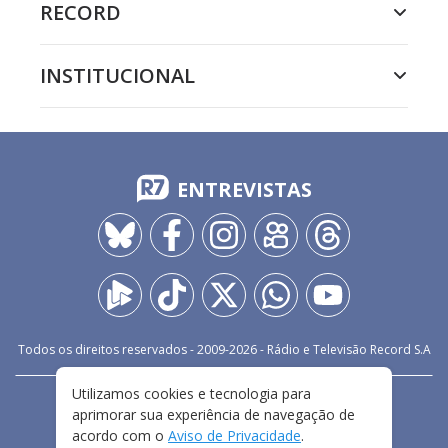
RECORD
INSTITUCIONAL
ENTREVISTAS
Todos os direitos reservados - 2009-
2026
- Rádio e Televisão Record S.A
Utilizamos cookies e tecnologia para
CARREIRA
FALE CONOSCO
PRIVACIDADE
aprimorar sua experiência de navegação de
TERMOS E CONDIÇÕES DE USO
acordo com o
Aviso de Privacidade
.