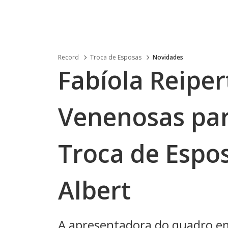
Record
Troca de Esposas
Novidades
Fabíola Reipe
Venenosas par
Troca de Espo
Albert
A apresentadora do quadro em