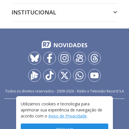
INSTITUCIONAL
NOVIDADES
Todos os direitos reservados - 2009-
2026
- Rádio e Televisão Record S.A
Utilizamos cookies e tecnologia para
CARREIRA
FALE CONOSCO
PRIVACIDADE
aprimorar sua experiência de navegação de
TERMOS E CONDIÇÕES DE USO
acordo com o
Aviso de Privacidade
.