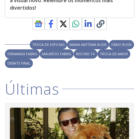
a visual novo. Relembre os momentos mais
divertidos!
TROCA DE ESPOSAS
MARIA ANTÔNIA RUSSI
FÁBIO RUSSI
FERNANDA FABRIS
MAURÍCIO FABRIS
RECORD TV
TROCA DE AMOR
DEBATE FINAL
Últimas