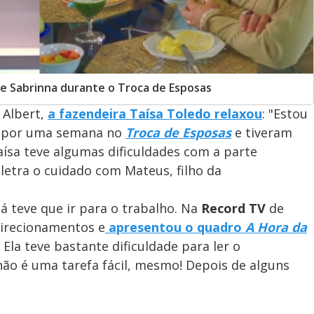
de Sabrinna durante o Troca de Esposas
 Albert,
a fazendeira Taísa Toledo relaxou
: "Estou
na por uma semana no
Troca de Esposas
e tiveram
aísa teve algumas dificuldades com a parte
 letra o cuidado com Mateus, filho da
já teve que ir para o trabalho. Na
Record TV
de
 direcionamentos e
apresentou o quadro
A Hora da
Ela teve bastante dificuldade para ler o
ão é uma tarefa fácil, mesmo! Depois de alguns