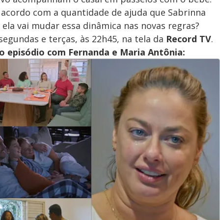
e acordo com a quantidade de ajuda que Sabrinna
e ela vai mudar essa dinâmica nas novas regras?
 segundas e terças, às 22h45, na tela da
Record TV
.
 episódio com Fernanda e Maria Antônia: