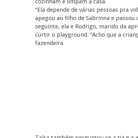
cozinham e limpam a casa.
"Ela depende de várias pessoas pra vida
apegou ao filho de Sabrinna e passou
seguinte, ela e Rodrigo, marido da a
curtir o playground. "Acho que a crianç
fazendeira.
Taísa também perguntou se a tia e a