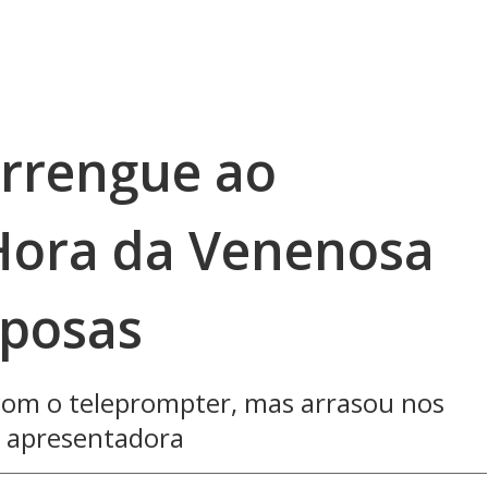
errengue ao
Hora da Venenosa
sposas
 com o teleprompter, mas arrasou nos
a apresentadora