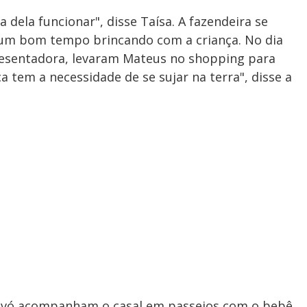
 dela funcionar", disse Taísa. A fazendeira se
 um bom tempo brincando com a criança. No dia
presentadora, levaram Mateus no shopping para
a tem a necessidade de se sujar na terra", disse a
 avó acompanham o casal em passeios com o bebê.