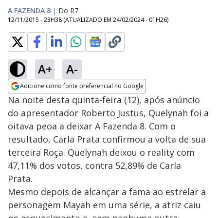
A FAZENDA 8
|
Do R7
12/11/2015 - 23H38
(ATUALIZADO EM
24/02/2024 - 01H26
)
A+
A-
Adicione como fonte preferencial no Google
Opens in new window
Na noite desta quinta-feira (12), após anúncio
do apresentador Roberto Justus, Quelynah foi a
oitava peoa a deixar A Fazenda 8. Com o
resultado, Carla Prata confirmou a volta de sua
terceira Roça. Quelynah deixou o reality com
47,11% dos votos, contra 52,89% de Carla
Prata.
Mesmo depois de alcançar a fama ao estrelar a
personagem Mayah em uma série, a atriz caiu