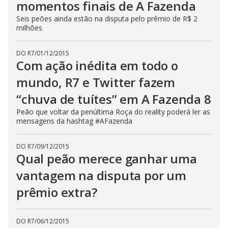
momentos finais de A Fazenda
c
l
Seis peões ainda estão na disputa pelo prêmio de R$ 2
o
milhões
s
e
b
u
DO R7
/
01/12/2015
t
Com ação inédita em todo o
t
o
n
mundo, R7 e Twitter fazem
.
“chuva de tuítes” em A Fazenda 8
Peão que voltar da penúltima Roça do reality poderá ler as
mensagens da hashtag #AFazenda
DO R7
/
09/12/2015
Qual peão merece ganhar uma
vantagem na disputa por um
prêmio extra?
DO R7
/
06/12/2015