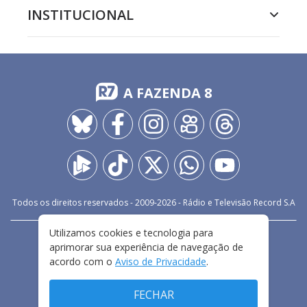
INSTITUCIONAL
A FAZENDA 8
Todos os direitos reservados - 2009-
2026
- Rádio e Televisão Record S.A
Utilizamos cookies e tecnologia para
CARREIRA
FALE CONOSCO
PRIVACIDADE
aprimorar sua experiência de navegação de
TERMOS E CONDIÇÕES DE USO
acordo com o
Aviso de Privacidade
.
FECHAR