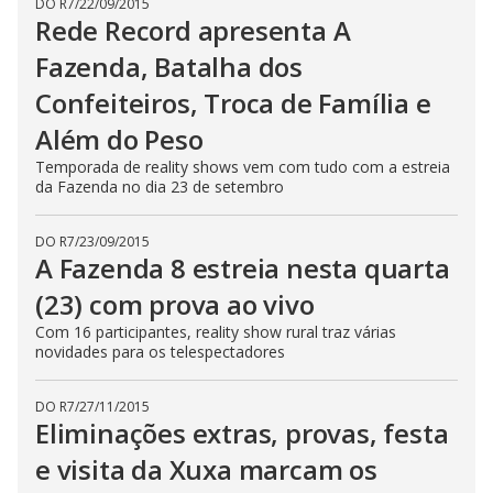
DO R7
/
22/09/2015
s
Rede Record apresenta A
s
i
Fazenda, Batalha dos
n
g
t
Confeiteiros, Troca de Família e
h
e
Além do Peso
E
s
Temporada de reality shows vem com tudo com a estreia
c
a
da Fazenda no dia 23 de setembro
p
e
k
DO R7
/
23/09/2015
e
A Fazenda 8 estreia nesta quarta
y
o
r
(23) com prova ao vivo
a
c
Com 16 participantes, reality show rural traz várias
t
novidades para os telespectadores
i
v
a
t
DO R7
/
27/11/2015
i
Eliminações extras, provas, festa
n
g
t
e visita da Xuxa marcam os
h
e