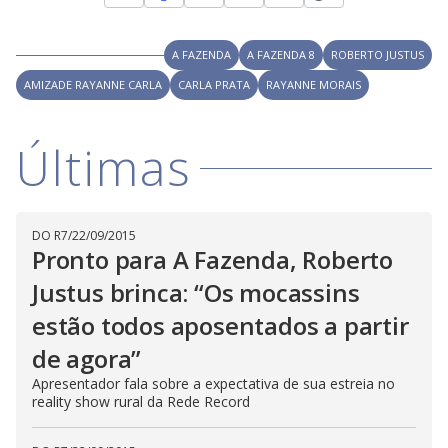
w
y
i
n
d
A FAZENDA
A FAZENDA 8
ROBERTO JUSTUS
M
o
V
u
w
d
AMIZADE RAYANNE CARLA
CARLA PRATA
RAYANNE MORAIS
o
.
T
h
i
i
Últimas
s
m
o
d
d
a
l
DO R7
/
22/09/2015
c
a
Pronto para A Fazenda, Roberto
e
n
b
Justus brinca: “Os mocassins
e
c
o
estão todos aposentados a partir
l
o
s
de agora”
e
d
Apresentador fala sobre a expectativa de sua estreia no
b
reality show rural da Rede Record
y
p
r
e