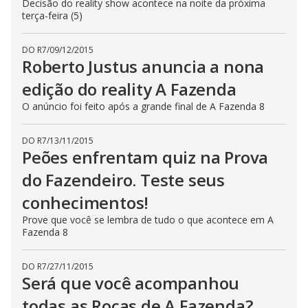
Decisão do reality show acontece na noite da próxima
terça-feira (5)
DO R7
/
09/12/2015
Roberto Justus anuncia a nona
edição do reality A Fazenda
O anúncio foi feito após a grande final de A Fazenda 8
DO R7
/
13/11/2015
Peões enfrentam quiz na Prova
do Fazendeiro. Teste seus
conhecimentos!
Prove que você se lembra de tudo o que acontece em A
Fazenda 8
DO R7
/
27/11/2015
Será que você acompanhou
todas as Roças de A Fazenda?