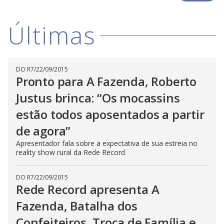
y
d
M
o
V
u
w
d
Últimas
o
.
T
h
i
i
s
m
DO R7
/
22/09/2015
o
d
d
Pronto para A Fazenda, Roberto
a
l
Justus brinca: “Os mocassins
c
a
e
estão todos aposentados a partir
n
b
e
de agora”
c
o
l
Apresentador fala sobre a expectativa de sua estreia no
o
reality show rural da Rede Record
s
e
d
b
DO R7
/
22/09/2015
y
Rede Record apresenta A
p
r
Fazenda, Batalha dos
e
s
s
Confeiteiros, Troca de Família e
i