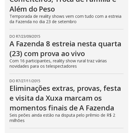
n
Além do Peso
g
t
Temporada de reality shows vem com tudo com a estreia
h
e
da Fazenda no dia 23 de setembro
E
s
c
DO R7
/
23/09/2015
a
A Fazenda 8 estreia nesta quarta
p
e
k
(23) com prova ao vivo
e
y
Com 16 participantes, reality show rural traz várias
o
novidades para os telespectadores
r
a
c
t
DO R7
/
27/11/2015
i
Eliminações extras, provas, festa
v
a
e visita da Xuxa marcam os
t
i
n
momentos finais de A Fazenda
g
t
Seis peões ainda estão na disputa pelo prêmio de R$ 2
h
milhões
e
c
l
o