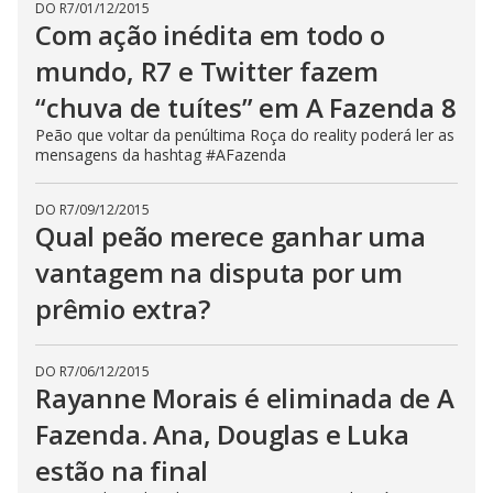
DO R7
/
01/12/2015
s
Com ação inédita em todo o
e
b
u
mundo, R7 e Twitter fazem
t
t
“chuva de tuítes” em A Fazenda 8
o
n
Peão que voltar da penúltima Roça do reality poderá ler as
.
mensagens da hashtag #AFazenda
DO R7
/
09/12/2015
Qual peão merece ganhar uma
vantagem na disputa por um
prêmio extra?
DO R7
/
06/12/2015
Rayanne Morais é eliminada de A
Fazenda. Ana, Douglas e Luka
estão na final