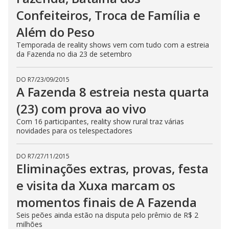
n
Confeiteiros, Troca de Família e
g
t
Além do Peso
h
e
E
Temporada de reality shows vem com tudo com a estreia
s
da Fazenda no dia 23 de setembro
c
a
p
e
DO R7
/
23/09/2015
k
A Fazenda 8 estreia nesta quarta
e
y
(23) com prova ao vivo
o
r
Com 16 participantes, reality show rural traz várias
a
c
novidades para os telespectadores
t
i
v
DO R7
/
27/11/2015
a
Eliminações extras, provas, festa
t
i
n
e visita da Xuxa marcam os
g
t
momentos finais de A Fazenda
h
e
Seis peões ainda estão na disputa pelo prêmio de R$ 2
c
l
milhões
o