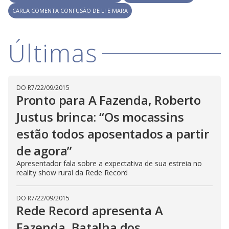
l
d
l
CARLA COMENTA CONFUSÃO DE LI E MARA
o
w
D
w
i
.
i
n
T
a
Últimas
h
d
i
l
o
s
o
m
w
o
g
.
d
a
DO R7
/
22/09/2015
l
Pronto para A Fazenda, Roberto
c
a
Justus brinca: “Os mocassins
n
b
e
estão todos aposentados a partir
c
l
de agora”
o
s
Apresentador fala sobre a expectativa de sua estreia no
e
d
reality show rural da Rede Record
b
y
p
DO R7
/
22/09/2015
r
Rede Record apresenta A
e
s
s
Fazenda, Batalha dos
i