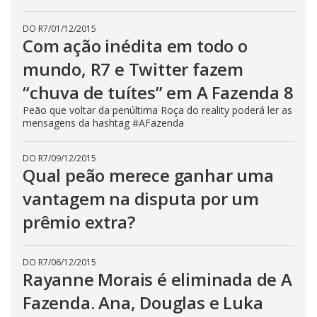
s
e
DO R7
/
01/12/2015
b
u
Com ação inédita em todo o
t
t
mundo, R7 e Twitter fazem
o
n
“chuva de tuítes” em A Fazenda 8
.
Peão que voltar da penúltima Roça do reality poderá ler as
mensagens da hashtag #AFazenda
DO R7
/
09/12/2015
Qual peão merece ganhar uma
vantagem na disputa por um
prêmio extra?
DO R7
/
06/12/2015
Rayanne Morais é eliminada de A
Fazenda. Ana, Douglas e Luka