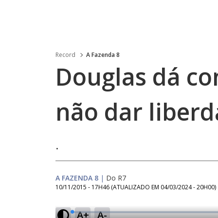
Record
A Fazenda 8
Douglas dá co
não dar liber
.
A FAZENDA 8
|
Do R7
10/11/2015 - 17H46
(ATUALIZADO EM
04/03/2024 - 20H00
)
A+
A-
L