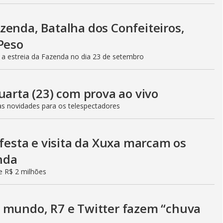
i
zenda, Batalha dos Confeiteiros,
d
Peso
 estreia da Fazenda no dia 23 de setembro
e
uarta (23) com prova ao vivo
rias novidades para os telespectadores
o
 festa e visita da Xuxa marcam os
enda
de R$ 2 milhões
 mundo, R7 e Twitter fazem “chuva