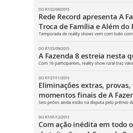
n
b
DO R7
/
22/09/2015
e
Rede Record apresenta A Fa
c
l
Troca de Família e Além do 
o
s
e
Temporada de reality shows vem com tudo com a
d
b
y
DO R7
/
23/09/2015
p
A Fazenda 8 estreia nesta q
r
e
s
Com 16 participantes, reality show rural traz vá
s
i
n
DO R7
/
27/11/2015
g
Eliminações extras, provas,
t
h
e
momentos finais de A Faz
E
s
Seis peões ainda estão na disputa pelo prêmio 
c
a
p
e
DO R7
/
01/12/2015
k
Com ação inédita em todo o
e
y
o