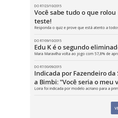
DO R7
/
23/10/2015
Você sabe tudo o que rolou
teste!
Responda o quiz e prove que está atento a tod
DO R7
/
09/10/2015
Edu K é o segundo eliminad
Mara Maravilha volta ao jogo com 57,8% de ap
DO R7
/
30/09/2015
Indicada por Fazendeiro da
a Bimbi: "Você seria o meu
Loira foi indicada por modelo acriano para a prim
V