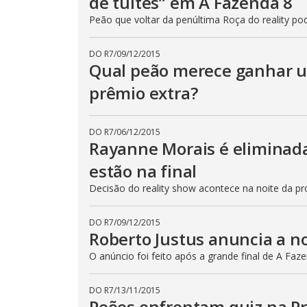
de tuítes” em A Fazenda 8
r
Peão que voltar da penúltima Roça do reality 
a
c
t
i
DO R7
/
09/12/2015
v
Qual peão merece ganhar 
a
t
i
prêmio extra?
n
g
t
h
DO R7
/
06/12/2015
e
Rayanne Morais é eliminada
c
l
o
estão na final
s
e
Decisão do reality show acontece na noite da pró
b
u
t
t
DO R7
/
09/12/2015
o
Roberto Justus anuncia a no
n
.
O anúncio foi feito após a grande final de A Faz
DO R7
/
13/11/2015
Peões enfrentam quiz na Pr