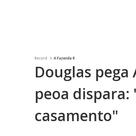
Record
A Fazenda 8
Douglas pega 
peoa dispara:
casamento"