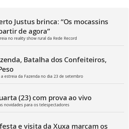
a
l
o
rto Justus brinca: “Os mocassins
g
artir de agora”
reia no reality show rural da Rede Record
zenda, Batalha dos Confeiteiros,
Peso
 estreia da Fazenda no dia 23 de setembro
uarta (23) com prova ao vivo
rias novidades para os telespectadores
 festa e visita da Xuxa marcam os