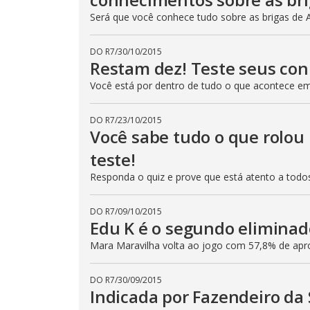
Será que você conhece tudo sobre as brigas de 
DO R7
/
30/10/2015
Restam dez! Teste seus co
Você está por dentro de tudo o que acontece e
DO R7
/
23/10/2015
Você sabe tudo o que rolou
teste!
Responda o quiz e prove que está atento a tod
DO R7
/
09/10/2015
Edu K é o segundo eliminad
Mara Maravilha volta ao jogo com 57,8% de ap
DO R7
/
30/09/2015
Indicada por Fazendeiro da