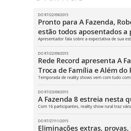
n
T
h
d
i
o
DO R7
/
22/09/2015
s
Pronto para A Fazenda, Robe
m
w
o
.
d
estão todos aposentados a p
a
l
Apresentador fala sobre a expectativa de sua est
c
a
n
b
DO R7
/
22/09/2015
e
Rede Record apresenta A Fa
c
l
Troca de Família e Além do 
o
s
e
Temporada de reality shows vem com tudo com a
d
b
y
DO R7
/
23/09/2015
p
A Fazenda 8 estreia nesta q
r
e
s
Com 16 participantes, reality show rural traz vá
s
i
n
DO R7
/
27/11/2015
g
Eliminações extras, provas,
t
h