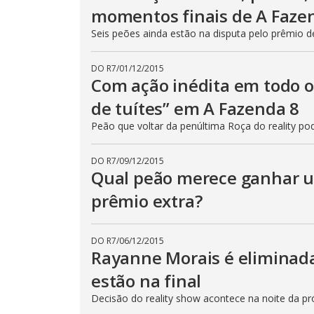
e
momentos finais de A Faz
E
s
Seis peões ainda estão na disputa pelo prêmio 
c
a
p
e
DO R7
/
01/12/2015
k
Com ação inédita em todo o
e
y
de tuítes” em A Fazenda 8
o
r
Peão que voltar da penúltima Roça do reality 
a
c
t
i
DO R7
/
09/12/2015
v
Qual peão merece ganhar 
a
t
i
prêmio extra?
n
g
t
h
DO R7
/
06/12/2015
e
Rayanne Morais é eliminada
c
l
o
estão na final
s
e
Decisão do reality show acontece na noite da pró
b
u