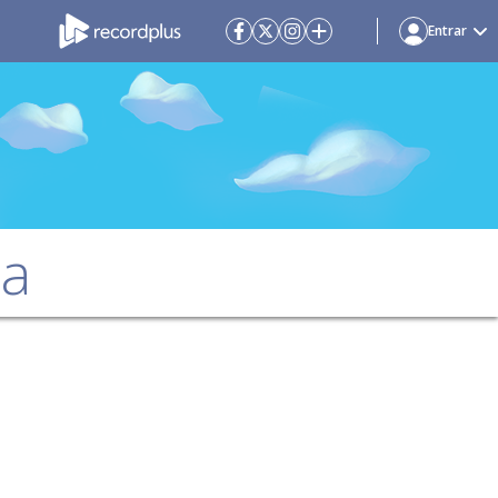
Entrar
da