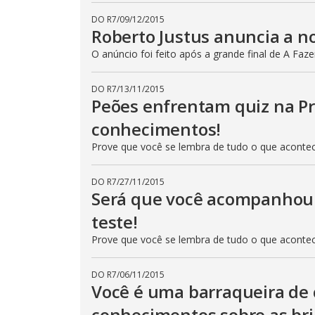
t
t
DO R7
/
09/12/2015
o
Roberto Justus anuncia a no
n
.
O anúncio foi feito após a grande final de A Faz
DO R7
/
13/11/2015
Peões enfrentam quiz na Pr
conhecimentos!
Prove que você se lembra de tudo o que aconte
DO R7
/
27/11/2015
Será que você acompanhou 
teste!
Prove que você se lembra de tudo o que aconte
DO R7
/
06/11/2015
Você é uma barraqueira de 
conhecimentos sobre as br