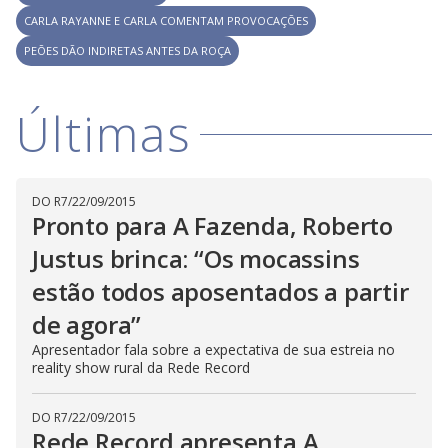
l
d
l
CARLA RAYANNE E CARLA COMENTAM PROVOCAÇÕES
o
w
D
w
i
PEÕES DÃO INDIRETAS ANTES DA ROÇA
.
i
n
T
a
h
d
i
l
o
Últimas
s
o
m
w
o
g
.
d
a
l
c
DO R7
/
22/09/2015
a
Pronto para A Fazenda, Roberto
n
b
Justus brinca: “Os mocassins
e
c
l
estão todos aposentados a partir
o
s
de agora”
e
d
Apresentador fala sobre a expectativa de sua estreia no
b
y
reality show rural da Rede Record
p
r
e
DO R7
/
22/09/2015
s
Rede Record apresenta A
s
i