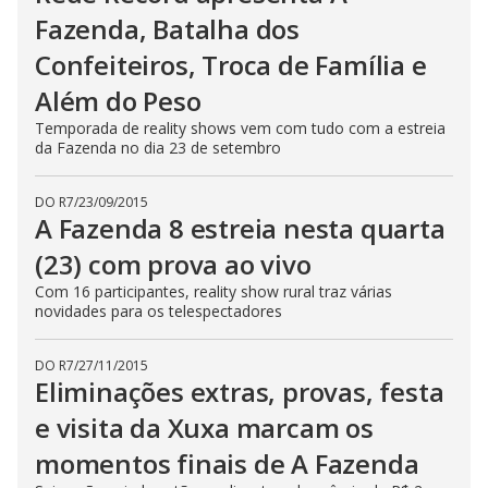
n
Fazenda, Batalha dos
g
t
Confeiteiros, Troca de Família e
h
e
E
Além do Peso
s
c
Temporada de reality shows vem com tudo com a estreia
a
da Fazenda no dia 23 de setembro
p
e
k
e
DO R7
/
23/09/2015
y
A Fazenda 8 estreia nesta quarta
o
r
(23) com prova ao vivo
a
c
t
Com 16 participantes, reality show rural traz várias
i
novidades para os telespectadores
v
a
t
DO R7
/
27/11/2015
i
n
Eliminações extras, provas, festa
g
t
e visita da Xuxa marcam os
h
e
momentos finais de A Fazenda
c
l
o