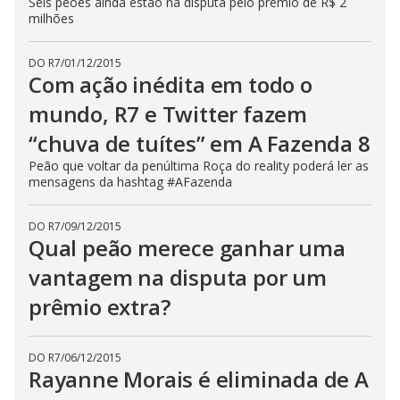
Seis peões ainda estão na disputa pelo prêmio de R$ 2
s
milhões
e
b
u
t
DO R7
/
01/12/2015
t
Com ação inédita em todo o
o
n
mundo, R7 e Twitter fazem
.
“chuva de tuítes” em A Fazenda 8
Peão que voltar da penúltima Roça do reality poderá ler as
mensagens da hashtag #AFazenda
DO R7
/
09/12/2015
Qual peão merece ganhar uma
vantagem na disputa por um
prêmio extra?
DO R7
/
06/12/2015
Rayanne Morais é eliminada de A