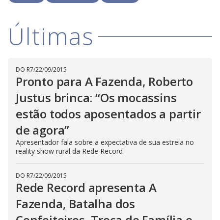
l
d
l
o
w
D
w
Últimas
i
.
i
n
T
a
h
d
i
l
o
s
o
m
w
o
DO R7
/
22/09/2015
g
.
d
Pronto para A Fazenda, Roberto
a
l
Justus brinca: “Os mocassins
c
a
estão todos aposentados a partir
n
b
e
de agora”
c
l
Apresentador fala sobre a expectativa de sua estreia no
o
reality show rural da Rede Record
s
e
d
b
DO R7
/
22/09/2015
y
Rede Record apresenta A
p
r
e
Fazenda, Batalha dos
s
s
Confeiteiros, Troca de Família e
i