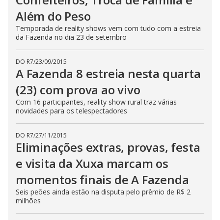
n
Além do Peso
g
t
h
Temporada de reality shows vem com tudo com a estreia
e
da Fazenda no dia 23 de setembro
E
s
c
DO R7
/
23/09/2015
a
p
A Fazenda 8 estreia nesta quarta
e
k
(23) com prova ao vivo
e
y
Com 16 participantes, reality show rural traz várias
o
r
novidades para os telespectadores
a
c
t
DO R7
/
27/11/2015
i
Eliminações extras, provas, festa
v
a
t
e visita da Xuxa marcam os
i
n
momentos finais de A Fazenda
g
t
Seis peões ainda estão na disputa pelo prêmio de R$ 2
h
e
milhões
c
l
o