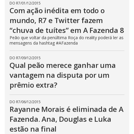
DO R7
/
01/12/2015
s
Com ação inédita em todo o
e
b
u
mundo, R7 e Twitter fazem
t
t
“chuva de tuítes” em A Fazenda 8
o
n
Peão que voltar da penúltima Roça do reality poderá ler as
.
mensagens da hashtag #AFazenda
DO R7
/
09/12/2015
Qual peão merece ganhar uma
vantagem na disputa por um
prêmio extra?
DO R7
/
06/12/2015
Rayanne Morais é eliminada de A
Fazenda. Ana, Douglas e Luka
estão na final