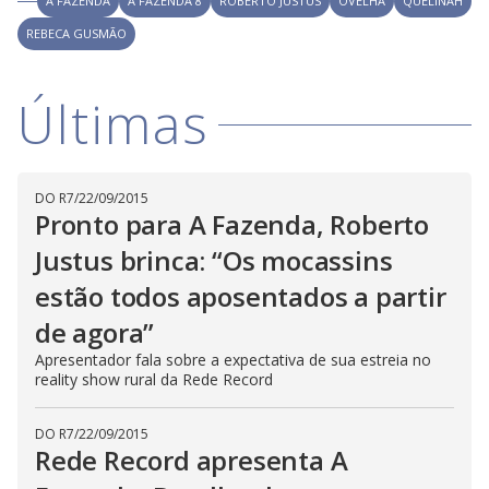
A FAZENDA
A FAZENDA 8
ROBERTO JUSTUS
OVELHA
QUELINAH
w
d
d
i
REBECA GUSMÃO
a
a
n
l
d
l
o
w
D
w
Últimas
i
.
i
n
T
a
h
d
i
l
o
s
o
m
w
o
DO R7
/
22/09/2015
g
.
d
Pronto para A Fazenda, Roberto
a
l
Justus brinca: “Os mocassins
c
a
estão todos aposentados a partir
n
b
e
de agora”
c
l
Apresentador fala sobre a expectativa de sua estreia no
o
reality show rural da Rede Record
s
e
d
b
DO R7
/
22/09/2015
y
Rede Record apresenta A
p
r
e