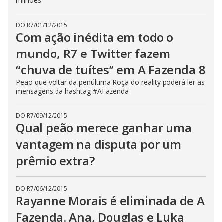
milhões
c
l
o
DO R7
/
01/12/2015
s
Com ação inédita em todo o
e
b
u
mundo, R7 e Twitter fazem
t
t
“chuva de tuítes” em A Fazenda 8
o
n
Peão que voltar da penúltima Roça do reality poderá ler as
.
mensagens da hashtag #AFazenda
DO R7
/
09/12/2015
Qual peão merece ganhar uma
vantagem na disputa por um
prêmio extra?
DO R7
/
06/12/2015
Rayanne Morais é eliminada de A
Fazenda. Ana, Douglas e Luka