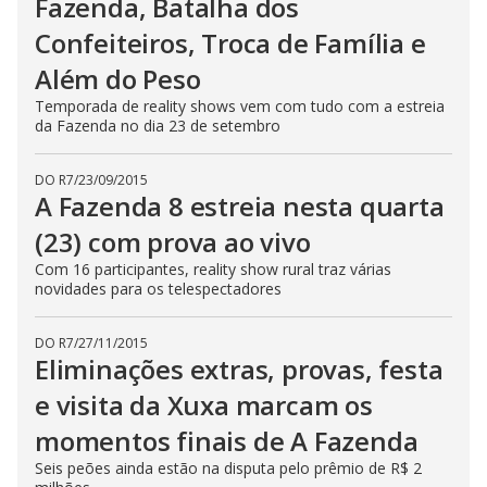
Fazenda, Batalha dos
s
s
Confeiteiros, Troca de Família e
i
n
Além do Peso
g
t
h
Temporada de reality shows vem com tudo com a estreia
e
da Fazenda no dia 23 de setembro
E
s
c
DO R7
/
23/09/2015
a
p
A Fazenda 8 estreia nesta quarta
e
k
(23) com prova ao vivo
e
y
Com 16 participantes, reality show rural traz várias
o
r
novidades para os telespectadores
a
c
t
DO R7
/
27/11/2015
i
Eliminações extras, provas, festa
v
a
t
e visita da Xuxa marcam os
i
n
momentos finais de A Fazenda
g
t
Seis peões ainda estão na disputa pelo prêmio de R$ 2
h
e